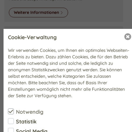
Weitere Informationen
HITZEFREI FÜR DIE BÜCHEREI
Cookie-Verwaltung
Mittwoch, 24. Juni 2026
Wir verwenden Cookies, um Ihnen ein optimales Webseiten-
Liebe Leser*innen,die Bücherei hat aufgrund der Wärme
geänderte Öffnungszeiten:Mittwoch 24.06 :vormittags geöffnet von
Erlebnis zu bieten. Dazu zählen Cookies, die für den Betrieb
09.30 - 12.30Nachmittags geschlossen.Donnersta...
der Seite notwendig sind und solche, die lediglich zu
anonymen Statistikzwecken genutzt werden. Sie können
Weitere Informationen
selbst entscheiden, welche Kategorien Sie zulassen
möchten. Bitte beachten Sie, dass auf Basis Ihrer
Einstellungen womöglich nicht mehr alle Funktionalitäten
der Seite zur Verfügung stehen.
Alle Neuigkeiten anzeigen
Notwendig
Statistik
MEDIENTIPPS
Social Media