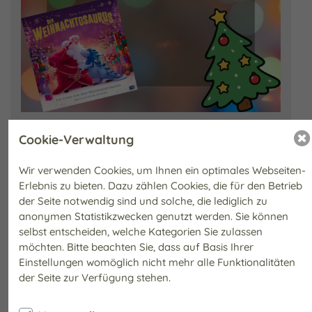
Ein letztes Mal für 2025!Wir freuen uns sehr euch noch einmal für
Cookie-Verwaltung
unseren Vorlese- und Bastelnachmittag einzuladen.Natürlich wird
es mit dem Weihnachtosaurus ganz weihnachtlich und ...
Wir verwenden Cookies, um Ihnen ein optimales Webseiten-
Erlebnis zu bieten. Dazu zählen Cookies, die für den Betrieb
Weitere Informationen
der Seite notwendig sind und solche, die lediglich zu
anonymen Statistikzwecken genutzt werden. Sie können
selbst entscheiden, welche Kategorien Sie zulassen
VORLESE- UND BASTELNACHMITTAG IM NOVEMBER
möchten. Bitte beachten Sie, dass auf Basis Ihrer
Freitag, 7. November 2025
Einstellungen womöglich nicht mehr alle Funktionalitäten
der Seite zur Verfügung stehen.