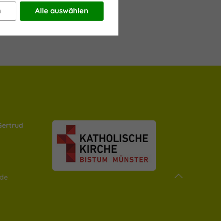
n
Alle auswählen
 Gertrud
.de