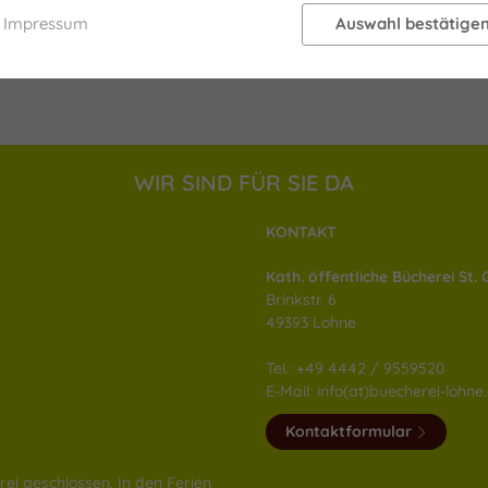
Impressum
Auswahl bestätige
WIR SIND FÜR SIE DA
KONTAKT
Kath. öffentliche Bücherei St.
Brinkstr. 6
49393 Lohne
Tel.: +49 4442 / 9559520
E-Mail: info(at)buecherei-lohne
Kontaktformular
rei geschlossen. In den Ferien